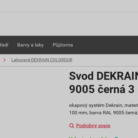
řadí
Barvy a laky
Půjčovna
Lakované DEKRAIN COLORDUR
Svod DEKRAI
9005 černá 3
okapový systém Dekrain, mater
100 mm, barva RAL 9005 čern
Podrobný popis