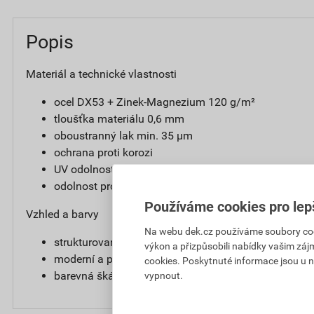
Popis
Materiál a technické vlastnosti
ocel DX53 + Zinek-Magnezium 120 g/m²
tloušťka materiálu 0,6 mm
oboustranný lak min. 35 µm
ochrana proti korozi
UV odolnost
odolnost proti poškrábaní
Používáme cookies pro lep
Vzhled a barvy
Na webu dek.cz používáme soubory cooki
strukturovaný matný povrch
výkon a přizpůsobili nabídky vašim záj
moderní a prémiový vzhled
cookies. Poskytnuté informace jsou u n
barevná škála: RAL 7016, RAL 9005, RAL 8017, RAL
vypnout.