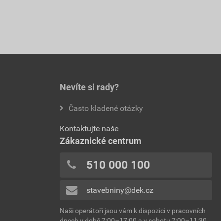
Nevíte si rady?
Často kladené otázky
Kontaktujte naše
Zákaznické centrum
510 000 100
stavebniny@dek.cz
Naši operátoři jsou vám k dispozici v pracovních
dnech v době 7:00–17:00 a v sobotu 7:00–11:30.