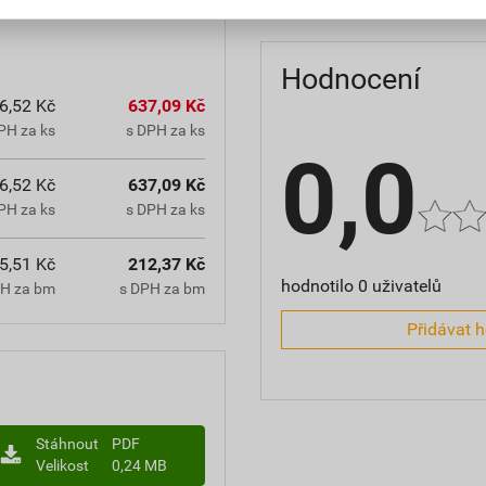
Hodnocení
6,52 Kč
637,09 Kč
PH za ks
s DPH za ks
0,0
6,52 Kč
637,09 Kč
PH za ks
s DPH za ks
5,51 Kč
212,37 Kč
hodnotilo 0 uživatelů
PH za bm
s DPH za bm
Přidávat 
Stáhnout
PDF
Velikost
0,24 MB