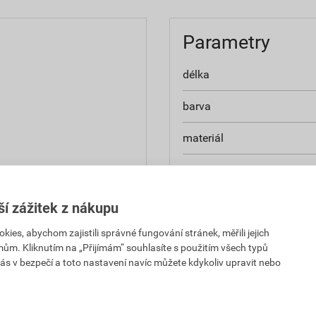
Parametry
délka
barva
materiál
typ
značka
ší zážitek z nákupu
kód odstínu
es, abychom zajistili správné fungování stránek, měřili jejich
mům. Kliknutím na „Přijímám“ souhlasíte s použitím všech typů
ás v bezpečí a toto nastavení navíc můžete kdykoliv upravit nebo
povrchová úprava
 8004
odstín