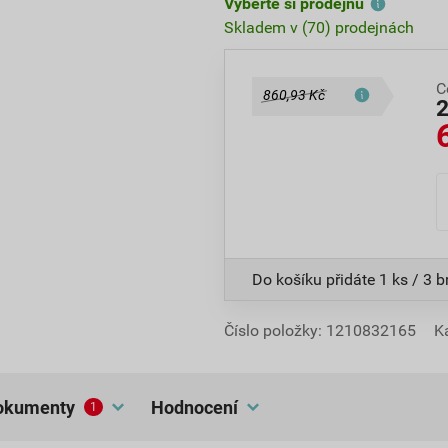
Vyberte si prodejnu
Skladem v (70) prodejnách
C
860,93 Kč
Do košíku přidáte
1 ks / 3 
Číslo položky:
1210832165
K
dokumenty
hodnocení
1