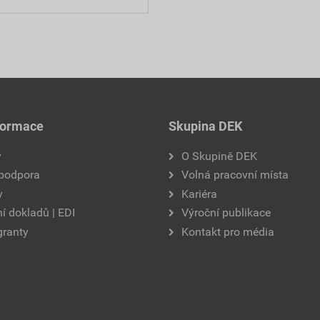
formace
Skupina DEK
y
O Skupině DEK
 podpora
Volná pracovní místa
y
Kariéra
í dokladů | EDI
Výroční publikace
granty
Kontakt pro média