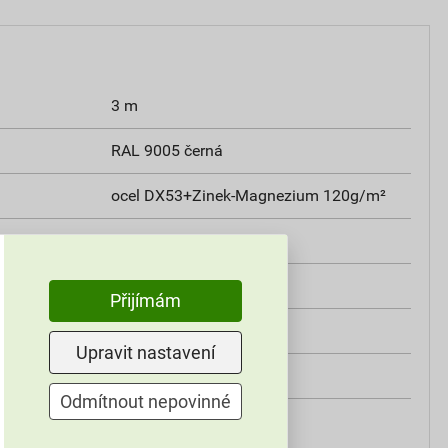
3 m
RAL 9005 černá
ocel DX53+Zinek-Magnezium 120g/m²
svod
DEK
Přijímám
RAL 9005
Upravit nastavení
COLORDUR
Odmítnout nepovinné
černá