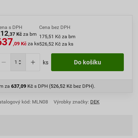
ena s DPH
Cena bez DPH
212
,37 Kč
za bm
175,51 Kč za bm
637
,09 Kč
za ks
526,52 Kč za ks
Do košíku
ks
bm
za
637,09
Kč
s DPH (
526,52
Kč
bez DPH).
atalogový kód: MLN08
Výrobky značky:
DEK