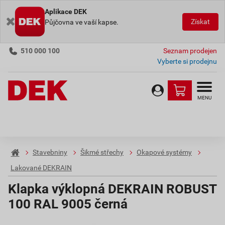
Aplikace DEK
Získat
Půjčovna ve vaší kapse.
510 000 100
Seznam prodejen
Vyberte si prodejnu
MENU
Stavebniny
Šikmé střechy
Okapové systémy
Lakované DEKRAIN
Klapka výklopná DEKRAIN ROBUST
100 RAL 9005 černá