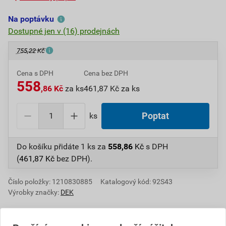
Na poptávku
Dostupné jen v (16) prodejnách
755,22 Kč
Cena s DPH
Cena bez DPH
558
,86 Kč
za ks
461,87 Kč za ks
ks
Poptat
Do košíku přidáte
1 ks
za
558,86
Kč
s DPH
(
461,87
Kč
bez DPH).
Číslo položky:
1210830885
Katalogový kód: 92S43
Výrobky značky:
DEK