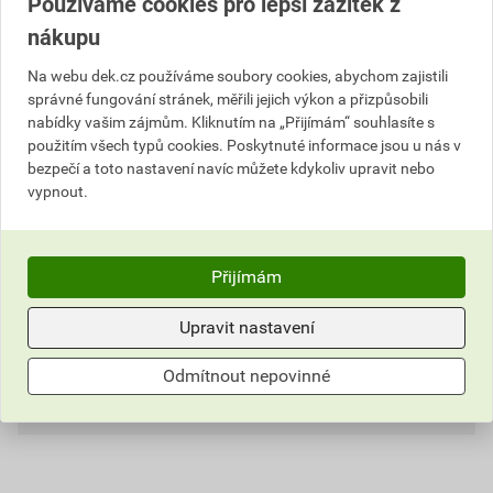
Používáme cookies pro lepší zážitek z
Popis
nákupu
Na webu dek.cz používáme soubory cookies, abychom zajistili
Okapový systém z pozinkovaného plechu, který je z
správné fungování stránek, měřili jejich výkon a přizpůsobili
výroby opatřen barevným lakováním v několika
nabídky vašim zájmům. Kliknutím na „Přijímám“ souhlasíte s
odstínech. Součástí systému jsou všechny dostupné
použitím všech typů cookies. Poskytnuté informace jsou u nás v
komponenty, kolena, žlaby, svody, spojky žlabů apod.
bezpečí a toto nastavení navíc můžete kdykoliv upravit nebo
Povrchová úprava z nového, kvalitnějšího laku
vypnout.
ROBUST.
Informace o ceně
Přijímám
Dokumenty
2
Aktuální prodejní cena po slevě 26% z ceníkové ceny
Upravit nastavení
461,87 Kč
558,86 Kč
Parametry
Prohlášení o shodě / vlastnostech
Odmítnout nepovinné
bez DPH za ks
s DPH za ks
Hodnocení
DEKRAIN ROBUST
barva
RAL 9005 černá
Nejnižší prodejní cena v době 30 dnů před
poskytnutím slevy
Stáhnout
PDF
průměr
100 mm
Velikost
0,24 MB