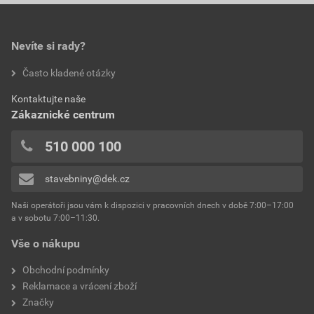
0,0
461,87 Kč
558,86 Kč
materiál
pozinkovaný lakovaný
bez DPH za ks
s DPH za ks
plech
Technické listy výrobků
Nevíte si rady?
DEKRAIN ROBUST
typ
výklopná klapka
Stáhnout
PDF
hodnotilo 0 uživatelů
Často kladené otázky
Velikost
0,35 MB
0x
Kontaktujte naše
0x
Zákaznické centrum
0x
0x
510 000 100
0x
stavebniny@dek.cz
Přidávat hodnocení může pouze přihlášený uživatel.
Naši operátoři jsou vám k dispozici v pracovních dnech v době 7:00–17:00
a v sobotu 7:00–11:30.
Vše o nákupu
Obchodní podmínky
Reklamace a vrácení zboží
Značky