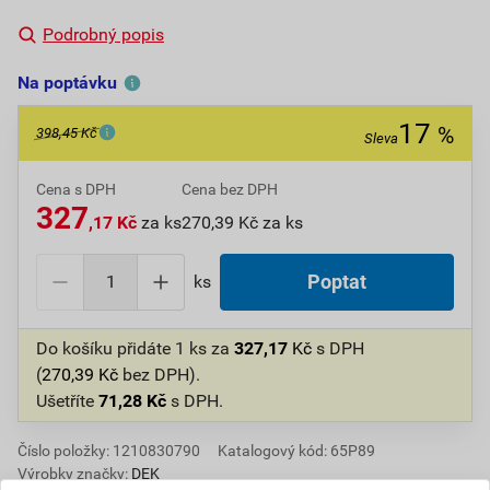
Podrobný popis
Na poptávku
17
%
398,45 Kč
Sleva
Cena s DPH
Cena bez DPH
327
,17 Kč
za ks
270,39 Kč za ks
ks
Poptat
Do košíku přidáte
1 ks
za
327,17
Kč
s DPH
(
270,39
Kč
bez DPH).
Ušetříte
71,28
Kč
s DPH.
Číslo položky:
1210830790
Katalogový kód: 65P89
Výrobky značky:
DEK