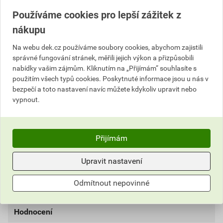
Používáme cookies pro lepší zážitek z
nákupu
Popis
Na webu dek.cz používáme soubory cookies, abychom zajistili
správné fungování stránek, měřili jejich výkon a přizpůsobili
Okapový systém z pozinkovaného plechu, který je z
nabídky vašim zájmům. Kliknutím na „Přijímám“ souhlasíte s
výroby opatřen barevným lakováním v několika
použitím všech typů cookies. Poskytnuté informace jsou u nás v
odstínech. Součástí systému jsou všechny dostupné
bezpečí a toto nastavení navíc můžete kdykoliv upravit nebo
komponenty, kolena, žlaby, svody, spojky žlabů apod.
vypnout.
Povrchová úprava z nového, kvalitnějšího laku
ROBUST.
Přijímám
Informace o ceně
Upravit nastavení
Dokumenty
2
Aktuální prodejní cena po slevě 26% z ceníkové ceny
Odmítnout nepovinné
270,39 Kč
327,17 Kč
Parametry
Prohlášení o shodě / vlastnostech
bez DPH za ks
s DPH za ks
Hodnocení
DEKRAIN ROBUST
barva
RAL 8014 (Testa di Moro)
Nejnižší prodejní cena v době 30 dnů před