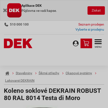
Aplikace DEK
Získat
Půjčovna ve vaší kapse.
510 000 100
Seznam prodejen
Vyberte si prodejnu
MENU
Stavebniny
Šikmé střechy
Okapové systémy
Lakované DEKRAIN
Koleno soklové DEKRAIN ROBUST
80 RAL 8014 Testa di Moro