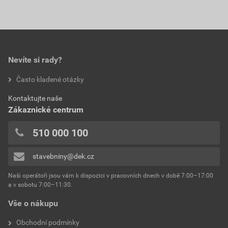
poskytnutím slevy
Stáhnout
PDF
průměr
80 mm
Velikost
0,24 MB
0,0
329,30 Kč
398,45 Kč
materiál
FeZn
bez DPH za ks
s DPH za ks
Technické listy výrobků
typ
koleno
Nevíte si rady?
DEKRAIN ROBUST
Stáhnout
PDF
hodnotilo 0 uživatelů
Často kladené otázky
Velikost
0,35 MB
0x
Kontaktujte naše
0x
Zákaznické centrum
0x
0x
510 000 100
0x
stavebniny@dek.cz
Přidávat hodnocení může pouze přihlášený uživatel.
Naši operátoři jsou vám k dispozici v pracovních dnech v době 7:00–17:00
a v sobotu 7:00–11:30.
Vše o nákupu
Obchodní podmínky