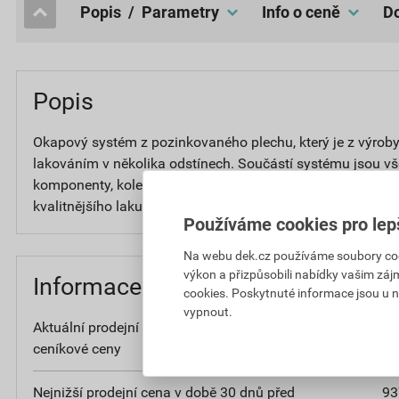
popis / Parametry
Info o ceně
Popis
Okapový systém z pozinkovaného plechu, který je z výrob
lakováním v několika odstínech. Součástí systému jsou v
komponenty, kolena, žlaby, svody, spojky žlabů apod. Pov
kvalitnějšího laku ROBUST.
Používáme cookies pro lep
Na webu dek.cz používáme soubory cooki
výkon a přizpůsobili nabídky vašim záj
Informace o ceně
cookies. Poskytnuté informace jsou u n
vypnout.
Aktuální prodejní cena po slevě 26% z
93
ceníkové ceny
bez D
Nejnižší prodejní cena v době 30 dnů před
93