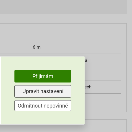
6 m
RAL 3009 ocelově červená
330 mm
Přijímám
pozinkovaný lakovaný plech
Upravit nastavení
žlab
Odmítnout nepovinné