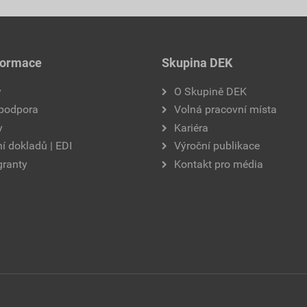
formace
Skupina DEK
y
O Skupině DEK
 podpora
Volná pracovní místa
y
Kariéra
í dokladů | EDI
Výroční publikace
granty
Kontakt pro média