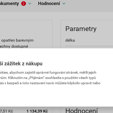
dokumenty
hodnocení
2
Parametry
y opatřen barevným
délka
šechny dostupné
barva
rchová úprava z nového,
ší zážitek z nákupu
šířka
es, abychom zajistili správné fungování stránek, měřili jejich
materiál
mům. Kliknutím na „Přijímám“ souhlasíte s použitím všech typů
ás v bezpečí a toto nastavení navíc můžete kdykoliv upravit nebo
typ
7,51 Kč
1 134,39 Kč
PH za ks
s DPH za ks
Hodnocení
7,51 Kč
1 134,39 Kč