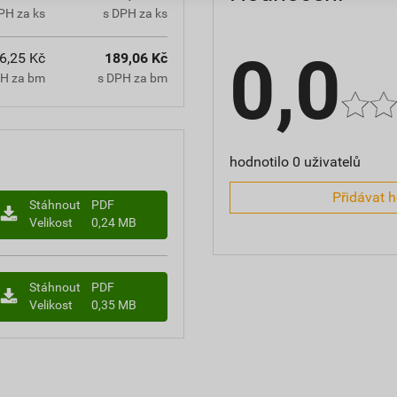
PH za ks
s DPH za ks
0,0
6,25 Kč
189,06 Kč
PH za bm
s DPH za bm
hodnotilo 0 uživatelů
Přidávat 
Stáhnout
PDF
Velikost
0,24 MB
Stáhnout
PDF
Velikost
0,35 MB