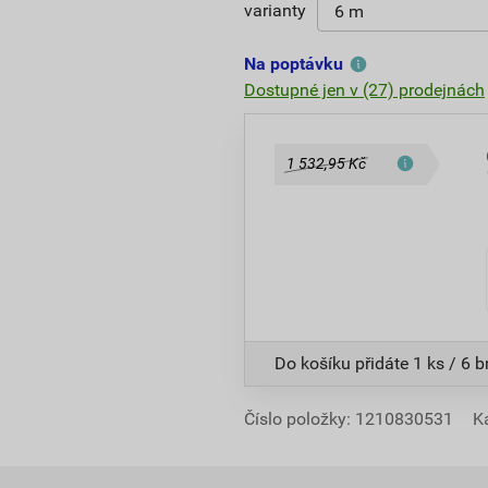
varianty
Na poptávku
Dostupné jen v (27) prodejnách
1 532,95 Kč
Do košíku přidáte
1 ks / 6 
Číslo položky:
1210830531
K