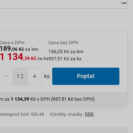
Cena s DPH
Cena bez DPH
189
,06 Kč
za bm
156,25 Kč za bm
1 134
,39 Kč
za ks
937,51 Kč za ks
Poptat
ks
bm
za
1 134,39
Kč
s DPH (
937,51
Kč
bez DPH).
atalogový kód: 56L46
Výrobky značky:
DEK