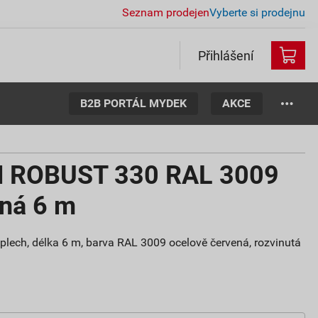
Seznam prodejen
Vyberte si prodejnu
Přihlášení
B2B PORTÁL MYDEK
AKCE
N ROBUST 330 RAL 3009
ená 6 m
plech, délka 6 m, barva RAL 3009 ocelově červená, rozvinutá