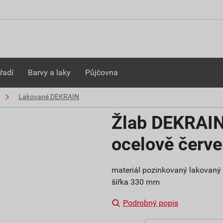
řadí
Barvy a laky
Půjčovna
Lakované DEKRAIN
Žlab DEKRAI
ocelově červ
materiál pozinkovaný lakovaný 
šířka 330 mm
Podrobný popis