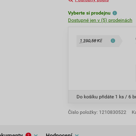
Vyberte si prodejnu
Dostupné jen v (5) prodejnách
1 390,58 Kč
Do košíku přidáte
1 ks / 6 
Číslo položky:
1210830522
K
dokumenty
hodnocení
2