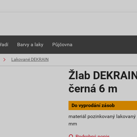
řadí
Barvy a laky
Půjčovna
Lakované DEKRAIN
Žlab DEKRAI
černá 6 m
Do vyprodání zásob
materiál pozinkovaný lakovaný p
mm
Podrobný popis