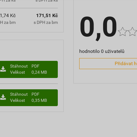
0,0
1,74 Kč
171,51 Kč
PH za bm
s DPH za bm
hodnotilo 0 uživatelů
Přidávat 
Stáhnout
PDF
Velikost
0,24 MB
Stáhnout
PDF
Velikost
0,35 MB