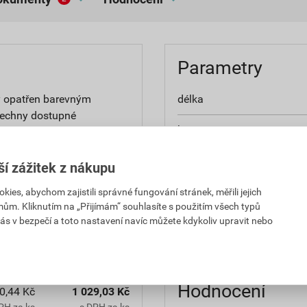
Parametry
y opatřen barevným
délka
šechny dostupné
barva
rchová úprava z nového,
šířka
ší zážitek z nákupu
materiál
es, abychom zajistili správné fungování stránek, měřili jejich
mům. Kliknutím na „Přijímám“ souhlasíte s použitím všech typů
ás v bezpečí a toto nastavení navíc můžete kdykoliv upravit nebo
typ
0,44 Kč
1 029,03 Kč
PH za ks
s DPH za ks
Hodnocení
0,44 Kč
1 029,03 Kč
PH za ks
s DPH za ks