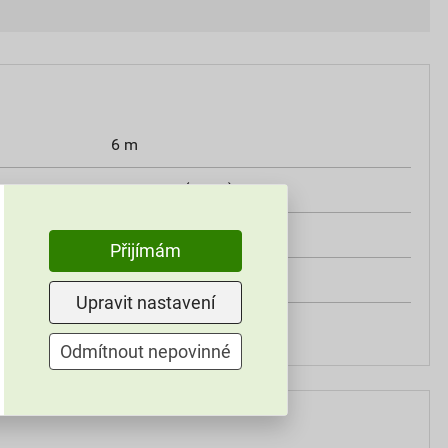
6 m
RAL 9005 (černá)
280 mm
Přijímám
FeZn
Upravit nastavení
žlab
Odmítnout nepovinné