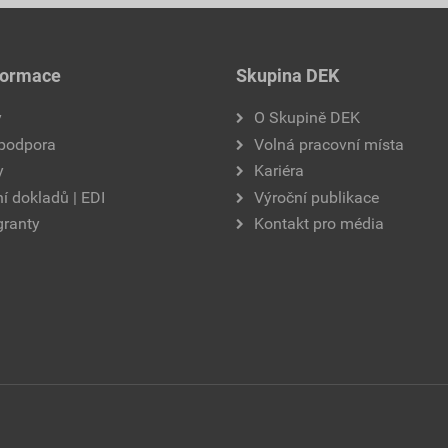
formace
Skupina DEK
y
O Skupině DEK
 podpora
Volná pracovní místa
y
Kariéra
í dokladů | EDI
Výroční publikace
granty
Kontakt pro média