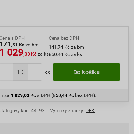
Cena s DPH
Cena bez DPH
171
,51 Kč
za bm
141,74 Kč za bm
1 029
,03 Kč
za ks
850,44 Kč za ks
Do košíku
ks
bm
za
1 029,03
Kč
s DPH (
850,44
Kč
bez DPH).
atalogový kód: 44L93
Výrobky značky:
DEK