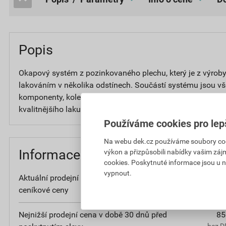
Popis
Okapový systém z pozinkovaného plechu, který je z výrob
lakováním v několika odstínech. Součástí systému jsou v
komponenty, kolena, žlaby, svody, spojky žlabů apod. Pov
kvalitnějšího laku ROBUST.
Používáme cookies pro lep
Na webu dek.cz používáme soubory cooki
Informace o ceně
výkon a přizpůsobili nabídky vašim záj
cookies. Poskytnuté informace jsou u n
vypnout.
Aktuální prodejní cena po slevě 26% z
85
ceníkové ceny
bez D
Nejnižší prodejní cena v době 30 dnů před
85
bez D