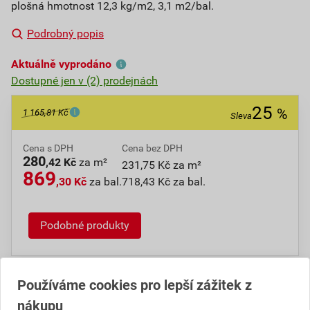
plošná hmotnost 12,3 kg/m2, 3,1 m2/bal.
Podrobný popis
Aktuálně vyprodáno
Dostupné jen v (2) prodejnách
25
%
1 165,81 Kč
Sleva
Cena s DPH
Cena bez DPH
280
,42 Kč
za m²
231,75 Kč za m²
869
,30 Kč
za bal.
718,43 Kč za bal.
Podobné produkty
Číslo položky:
1210102337
Katalogový kód: YA6AK
Používáme cookies pro lepší zážitek z
Výrobky značky:
IKO
nákupu