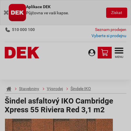
Aplikace DEK
Získat
Půjčovna ve vaší kapse.
510 000 100
Seznam prodejen
Vyberte si prodejnu
MENU
Stavebniny
Výprodej
Šindele IKO
Šindel asfaltový IKO Cambridge
Xpress 55 Riviera Red 3,1 m2