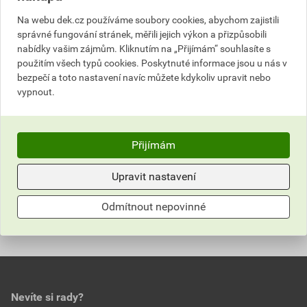
Na webu dek.cz používáme soubory cookies, abychom zajistili
správné fungování stránek, měřili jejich výkon a přizpůsobili
Popis
nabídky vašim zájmům. Kliknutím na „Přijímám“ souhlasíte s
použitím všech typů cookies. Poskytnuté informace jsou u nás v
Dvouvrstvé šindele s prostorovým vzhledem a
bezpečí a toto nastavení navíc můžete kdykoliv upravit nebo
optimalizovaným dvojitým místem pro přibíjení
vypnout.
hřebíků pro lepší výkon šindelů.
Informace o ceně
Přijímám
Parametry
Aktuální prodejní cena po slevě 55% z ceníkové ceny
Upravit nastavení
718,43 Kč
869,30 Kč
Hodnocení
barva
riviera red 55
Odmítnout nepovinné
bez DPH za bal.
s DPH za bal.
typ
Cambridge Xpress
Nejnižší prodejní cena v době 30 dnů před
0,0
poskytnutím slevy
plošná hmotnost
12,3 kg/m²
963,48 Kč
1 165,81 Kč
Nevíte si rady?
bez DPH za bal.
s DPH za bal.