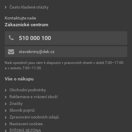
hodnotilo 0 uživatelů
Často kladené otázky
Aktuální prodejní porovnávací cena po slevě 55% z
0x
ceníkové ceny
Kontaktujte naše
0x
Zákaznické centrum
231,75 Kč
280,42 Kč
0x
bez DPH za m²
s DPH za m²
0x
510 000 100
0x
stavebniny@dek.cz
Přidávat hodnocení může pouze přihlášený uživatel.
Naši operátoři jsou vám k dispozici v pracovních dnech v době 7:00–17:00
a v sobotu 7:00–11:30.
Vše o nákupu
Obchodní podmínky
Reklamace a vrácení zboží
Značky
Slovník pojmů
Zpracování osobních údajů
Nastavení cookies
ŠTĚDRÁ SEZÓNA