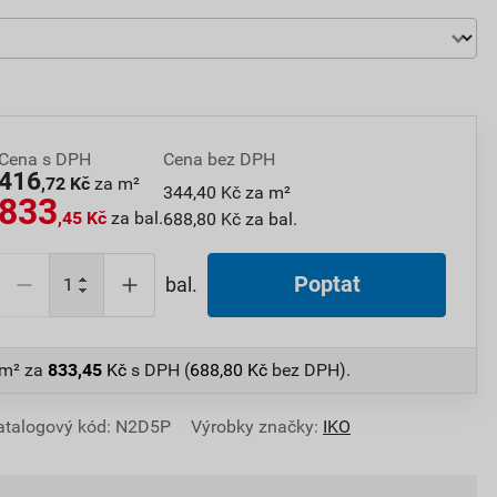
Cena s DPH
Cena bez DPH
416
,72 Kč
za m²
344,40 Kč za m²
833
,45 Kč
za bal.
688,80 Kč za bal.
Poptat
bal.
 m²
za
833,45
Kč
s DPH (
688,80
Kč
bez DPH).
atalogový kód: N2D5P
Výrobky značky:
IKO