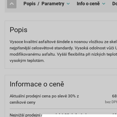
popis / Parametry
Info o ceně
Popis
Vysoce kvalitní asfaltové šindele s nosnou vložkou ze skel
nejpřísnější celosvětové standardy. Vysoká odolnost vůči 
modifikovanému asfaltu. Vyšší flexibilita při nízkých teplo
vysokým teplotám.
Informace o ceně
Aktuální prodejní cena po slevě 30% z
68
ceníkové ceny
bez DPH
Nejnižší prodejní cena v době 30 dnů před
68