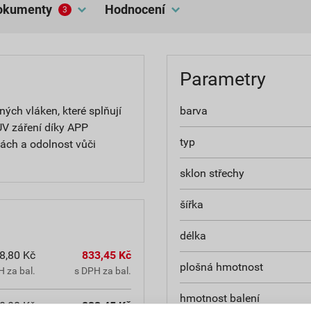
dokumenty
hodnocení
3
Parametry
ných vláken, které splňují
barva
UV záření díky APP
typ
tách a odolnost vůči
sklon střechy
šířka
délka
8,80 Kč
833,45 Kč
plošná hmotnost
 za bal.
s DPH za bal.
hmotnost balení
8,80 Kč
833,45 Kč