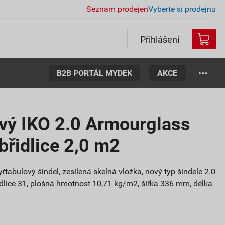
Seznam prodejen
Vyberte si prodejnu
Přihlášení
B2B PORTÁL MYDEK
AKCE
ový IKO 2.0 Armourglass
břidlice 2,0 m2
řtabulový šindel, zesílená skelná vložka, nový typ šindele 2.0
břidlice 31, plošná hmotnost 10,71 kg/m2, šířka 336 mm, délka