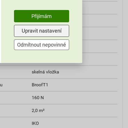
třída E
Přijímám
900 N/50 mm
Upravit nastavení
500 N/50 mm
Odmítnout nepovinné
3 %
3%
skelná vložka
ru
BroofT1
160 N
2,0 m²
IKO