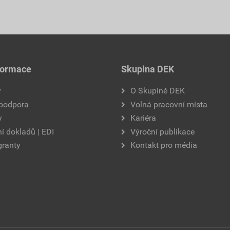
formace
Skupina DEK
y
O Skupině DEK
 podpora
Volná pracovní místa
y
Kariéra
í dokladů | EDI
Výroční publikace
granty
Kontakt pro média