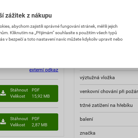
 za bal.
s DPH za bal.
reakce na oheň
ší zážitek z nákupu
4,40 Kč
416,72 Kč
pevnost v tahu podélně
es, abychom zajistili správné fungování stránek, měřili jejich
PH za m²
s DPH za m²
mům. Kliknutím na „Přijímám“ souhlasíte s použitím všech typů
pevnost v tahu příčně
ás v bezpečí a toto nastavení navíc můžete kdykoliv upravit nebo
tažnost podélně
tažnost příčně
externí odkaz
výztužná vložka
Stáhnout
PDF
venkovní chování při požá
Velikost
15,92 MB
tržné zatížení na hřebíku
Stáhnout
PDF
balení
Velikost
2,87 MB
značka