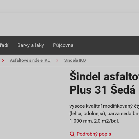
řadí
Barvy a laky
Půjčovna
Asfaltové šindele IKO
Šindele IKO
Šindel asfalt
Plus 31 Šedá 
vysoce kvalitní modifikovaný čty
(lehčí, odolnější), barva šedá 
1 000 mm, 2,0 m2/bal.
Podrobný popis