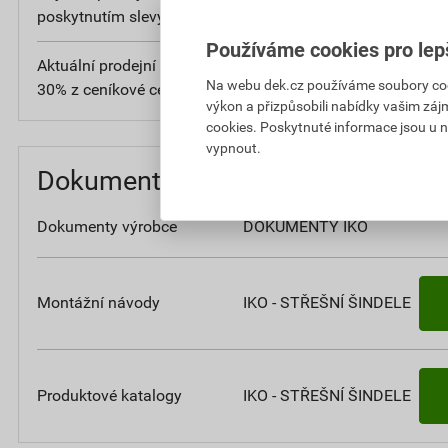
poskytnutím slevy
bez DPH
Používáme cookies pro lep
Aktuální prodejní porovnávací cena po slevě
34
Na webu dek.cz používáme soubory cooki
30% z ceníkové ceny
bez D
výkon a přizpůsobili nabídky vašim záj
cookies. Poskytnuté informace jsou u n
vypnout.
Dokumenty
Dokumenty výrobce
DOKUMENTY IKO
Montážní návody
IKO - STŘEŠNÍ ŠINDELE
Produktové katalogy
IKO - STŘEŠNÍ ŠINDELE