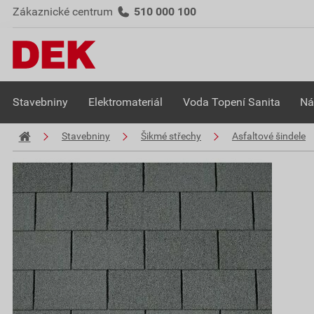
Zákaznické centrum
510 000 100
Stavebniny
Elektromateriál
Voda Topení Sanita
Ná
Stavebniny
Šikmé střechy
Asfaltové šindele