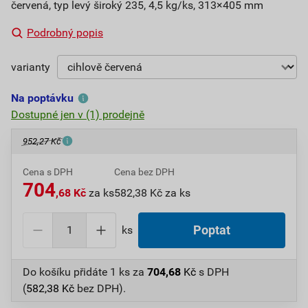
červená, typ levý široký 235, 4,5 kg/ks, 313×405 mm
Podrobný popis
varianty
Na poptávku
Dostupné jen v (1) prodejně
952,27 Kč
Cena s DPH
Cena bez DPH
704
,68 Kč
za ks
582,38 Kč za ks
ks
Poptat
Do košíku přidáte
1 ks
za
704,68
Kč
s DPH
(
582,38
Kč
bez DPH).