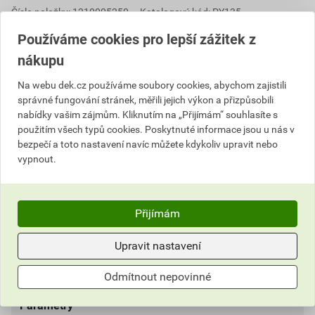
Číslo položky:
1210005250
Katalogový kód: PY135
Výrobky značky:
BETONPRES
Používáme cookies pro lepší zážitek z
nákupu
Na webu dek.cz používáme soubory cookies, abychom zajistili
Popis
správné fungování stránek, měřili jejich výkon a přizpůsobili
nabídky vašim zájmům. Kliknutím na „Přijímám“ souhlasíte s
Rozdělovací hřebenáč tvaru T je druh střešní tvarovky,
použitím všech typů cookies. Poskytnuté informace jsou u nás v
která vytváří estetické a povětrnostním vlivům odolné
bezpečí a toto nastavení navíc můžete kdykoliv upravit nebo
zakrytí spojení mezi jedním průběžným hřebenem a
vypnout.
druhým, který se na něj kolmo napojuje. Hřebenáč
včetně spojovacího materiálu a 1 ks příchytky
hřebenáče.
Přijímám
Informace o ceně
Upravit nastavení
Dokumenty
1
Odmítnout nepovinné
Aktuální prodejní cena po slevě 26% z ceníkové ceny
582,38 Kč
704,68 Kč
Parametry
Dokumenty výrobce