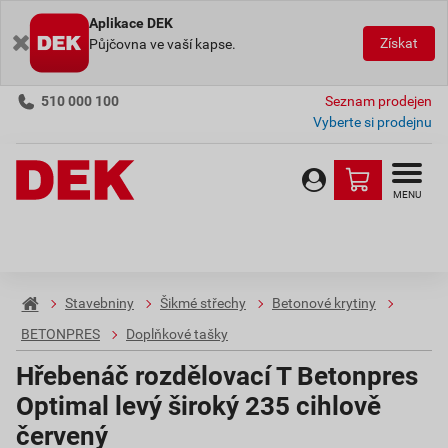
Aplikace DEK
Získat
Půjčovna ve vaší kapse.
510 000 100
Seznam prodejen
Vyberte si prodejnu
MENU
Stavebniny
Šikmé střechy
Betonové krytiny
BETONPRES
Doplňkové tašky
Hřebenáč rozdělovací T Betonpres
Optimal levý široký 235 cihlově
červený