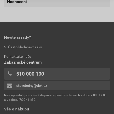
Hodnocení
typ
hřebenáč T
externí odkaz
Nejnižší prodejní cena v době 30 dnů před
poskytnutím slevy
model
Exclusiv
0,0
589,78 Kč
713,63 Kč
povrchová úprava
hladký lesklý
bez DPH za ks
s DPH za ks
barva
cihlově červená
Nevíte si rady?
hodnotilo 0 uživatelů
Často kladené otázky
materiál
beton
0x
Kontaktujte naše
0x
celková šířka
313 mm
Zákaznické centrum
0x
celková délka
405 mm
0x
510 000 100
0x
hmotnost
4,5 kg
stavebniny@dek.cz
Přidávat hodnocení může pouze přihlášený uživatel.
výška
77–108 mm
Naši operátoři jsou vám k dispozici v pracovních dnech v době 7:00–17:00
a v sobotu 7:00–11:30.
Vše o nákupu