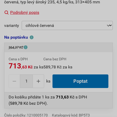
červená, typ levý široký 235, 4,5 kg/ks, 313×405 mm
Podrobný popis
varianty
Na poptávku
964,37 Kč
Cena s DPH
Cena bez DPH
713
,63 Kč
za ks
589,78 Kč za ks
ks
Poptat
Do košíku přidáte
1 ks
za
713,63
Kč
s DPH
(
589,78
Kč
bez DPH).
Číslo položky:
1210005170
Katalogový kód: BP5T3