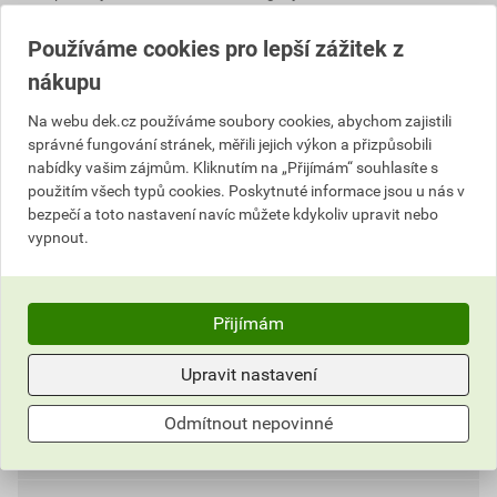
Výrobky značky:
BETONPRES
Používáme cookies pro lepší zážitek z
nákupu
Popis
Na webu dek.cz používáme soubory cookies, abychom zajistili
správné fungování stránek, měřili jejich výkon a přizpůsobili
Rozdělovací hřebenáč tvaru T je druh střešní tvarovky,
nabídky vašim zájmům. Kliknutím na „Přijímám“ souhlasíte s
použitím všech typů cookies. Poskytnuté informace jsou u nás v
která vytváří estetické a povětrnostním vlivům odolné
bezpečí a toto nastavení navíc můžete kdykoliv upravit nebo
zakrytí spojení mezi jedním průběžným hřebenem a
vypnout.
druhým, který se na něj kolmo napojuje. Hřebenáč
včetně spojovacího materiálu a 1 ks příchytky
hřebenáče.
Přijímám
Informace o ceně
Upravit nastavení
Dokumenty
1
Aktuální prodejní cena po slevě 26% z ceníkové ceny
Odmítnout nepovinné
589,78 Kč
713,63 Kč
Parametry
Dokumenty výrobce
bez DPH za ks
s DPH za ks
DOKUMENTY BETONPRES