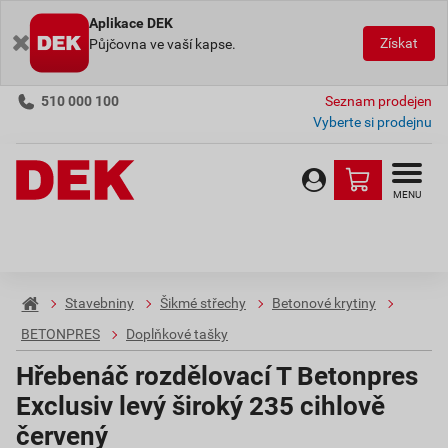
Aplikace DEK
Získat
Půjčovna ve vaší kapse.
510 000 100
Seznam prodejen
Vyberte si prodejnu
MENU
Stavebniny
Šikmé střechy
Betonové krytiny
BETONPRES
Doplňkové tašky
Hřebenáč rozdělovací T Betonpres
Exclusiv levý široký 235 cihlově
červený