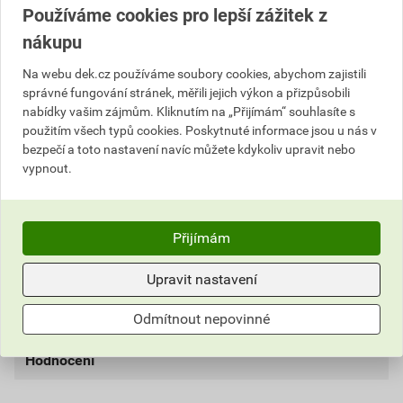
Výrobky značky:
BETONPRES
Používáme cookies pro lepší zážitek z
nákupu
Na webu dek.cz používáme soubory cookies, abychom zajistili
Popis
správné fungování stránek, měřili jejich výkon a přizpůsobili
nabídky vašim zájmům. Kliknutím na „Přijímám“ souhlasíte s
Druh střešní tvarovky, která slouží k jednoduchému a
použitím všech typů cookies. Poskytnuté informace jsou u nás v
bezpečí a toto nastavení navíc můžete kdykoliv upravit nebo
estetickému ukončení nároží. Díky zakulacení konce
vypnout.
hřebenáče dochází k elegantnímu zakrytí otevřených
částí na konci nároží.
Přijímám
Informace o ceně
Upravit nastavení
Dokumenty
1
Aktuální prodejní cena po slevě 26% z ceníkové ceny
330,04 Kč
399,35 Kč
Odmítnout nepovinné
Parametry
Dokumenty výrobce
bez DPH za ks
s DPH za ks
DOKUMENTY BETONPRES
Hodnocení
typ
hřebenáč koncový
externí odkaz
Nejnižší prodejní cena v době 30 dnů před
poskytnutím slevy