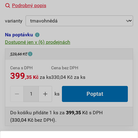
Podrobný popis
varianty
Na poptávku
Dostupné jen v (6) prodejnách
539,66 Kč
Cena s DPH
Cena bez DPH
399
,35 Kč
za ks
330,04 Kč za ks
ks
Poptat
Do košíku přidáte
1 ks
za
399,35
Kč
s DPH
(
330,04
Kč
bez DPH).
Číslo položky:
1210004816
Katalogový kód: ARX31