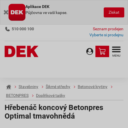
Aplikace DEK
Získat
Půjčovna ve vaší kapse.
510 000 100
Seznam prodejen
Vyberte si prodejnu
MENU
Stavebniny
Šikmé střechy
Betonové krytiny
BETONPRES
Doplňkové tašky
Hřebenáč koncový Betonpres
Optimal tmavohnědá