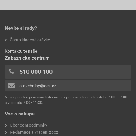
model
Optimal
0,0
330,04 Kč
399,35 Kč
povrchová úprava
hladký matný
bez DPH za ks
s DPH za ks
barva
tmavohnědá
Nevíte si rady?
hodnotilo 0 uživatelů
Často kladené otázky
materiál
beton
0x
Kontaktujte naše
0x
celková šířka
235 mm
Zákaznické centrum
0x
celková délka
405 mm
0x
510 000 100
0x
spotřeba
1 ks/1 nároží
stavebniny@dek.cz
Přidávat hodnocení může pouze přihlášený uživatel.
hmotnost
3,7 kg
Naši operátoři jsou vám k dispozici v pracovních dnech v době 7:00–17:00
a v sobotu 7:00–11:30.
výška
77 mm
Vše o nákupu
výrobce
Betonpres
Obchodní podmínky
Reklamace a vrácení zboží