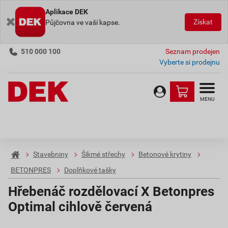
Aplikace DEK
Získat
Půjčovna ve vaší kapse.
510 000 100
Seznam prodejen
Vyberte si prodejnu
MENU
Stavebniny
Šikmé střechy
Betonové krytiny
BETONPRES
Doplňkové tašky
Hřebenáč rozdělovací X Betonpres
Optimal cihlově červená