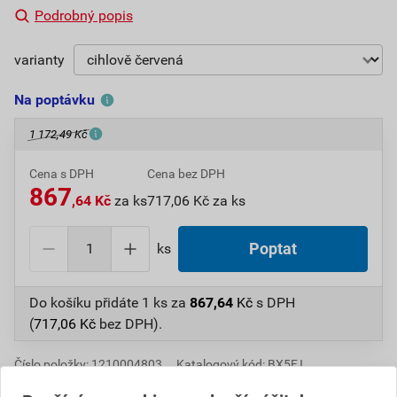
Podrobný popis
varianty
Na poptávku
1 172,49 Kč
Cena s DPH
Cena bez DPH
867
,64 Kč
za ks
717,06 Kč za ks
ks
Poptat
Do košíku přidáte
1 ks
za
867,64
Kč
s DPH
(
717,06
Kč
bez DPH).
Číslo položky:
1210004803
Katalogový kód: BX5FJ
Výrobky značky:
BETONPRES