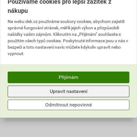
Používáme cookies pro lepší zážitek z
nákupu
Na webu dek.cz používáme soubory cookies, abychom zajistili
Popis
správné fungování stránek, měřili jejich výkon a přizpůsobili
nabídky vašim zájmům. Kliknutím na „Přijímám“ souhlasíte s
Rozdělovací hřebenáč tvaru X je druh střešní tvarovky,
použitím všech typů cookies. Poskytnuté informace jsou u nás v
která vytváří estetické a povětrnostním vlivům odolné
bezpečí a toto nastavení navíc můžete kdykoliv upravit nebo
zakrytí spojení mezi dvěma kolmo se protínajícími
vypnout.
hřebeny.
Informace o ceně
Přijímám
Dokumenty
1
Aktuální prodejní cena po slevě 26% z ceníkové ceny
Upravit nastavení
717,06 Kč
867,64 Kč
Parametry
Dokumenty výrobce
Odmítnout nepovinné
bez DPH za ks
s DPH za ks
DOKUMENTY BETONPRES
Hodnocení
typ
hřebenáč rozdělovací X
externí odkaz
Nejnižší prodejní cena v době 30 dnů před
poskytnutím slevy
model
Optimal