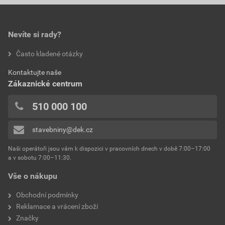
0,0
717,06 Kč
867,64 Kč
povrchová úprava
hladký matný
bez DPH za ks
s DPH za ks
barva
cihlově červená
Nevíte si rady?
hodnotilo 0 uživatelů
Často kladené otázky
materiál
beton
0x
Kontaktujte naše
0x
celková šířka
405 mm
Zákaznické centrum
0x
celková délka
405 mm
0x
510 000 100
0x
spotřeba
1ks/4 hřebeny
stavebniny@dek.cz
Přidávat hodnocení může pouze přihlášený uživatel.
hmotnost
5,0 kg
Naši operátoři jsou vám k dispozici v pracovních dnech v době 7:00–17:00
a v sobotu 7:00–11:30.
výška
77–108 mm
Vše o nákupu
výrobce
Betonpres
Obchodní podmínky
Reklamace a vrácení zboží
Značky