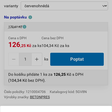
varianty
Na poptávku
170,61 Kč
Cena s DPH
Cena bez DPH
126
,25 Kč
za ks
104,34 Kč za ks
ks
Poptat
Do košíku přidáte
1 ks
za
126,25
Kč
s DPH
(
104,34
Kč
bez DPH).
Číslo položky:
1210004706
Katalogový kód: 5GV8N
Výrobky značky:
BETONPRES