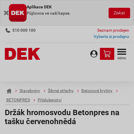
Aplikace DEK
Získat
Půjčovna ve vaší kapse.
510 000 100
Seznam prodejen
Vyberte si prodejnu
MENU
Stavebniny
Šikmé střechy
Betonové krytiny
BETONPRES
Příslušenství
Držák hromosvodu Betonpres na
tašku červenohnědá