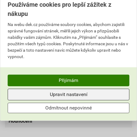
Používáme cookies pro lepší zážitek z
Informace o ceně
nákupu
Aktuální prodejní cena po slevě 26% z ceníkové ceny
Na webu dek.cz používáme soubory cookies, abychom zajistili
správné fungování stránek, měřili jejich výkon a přizpůsobili
104,34 Kč
126,25 Kč
nabídky vašim zájmům. Kliknutím na „Přijímám“ souhlasíte s
bez DPH za ks
s DPH za ks
použitím všech typů cookies. Poskytnuté informace jsou u nás v
bezpečí a toto nastavení navíc můžete kdykoliv upravit nebo
Nejnižší prodejní cena v době 30 dnů před
vypnout.
poskytnutím slevy
104,34 Kč
126,25 Kč
bez DPH za ks
s DPH za ks
Přijímám
Dokumenty
Upravit nastavení
1
Parametry
Odmítnout nepovinné
Dokumenty výrobce
DOKUMENTY BETONPRES
Hodnocení
barva
červenohnědá
externí odkaz
materiál
pozink barvený