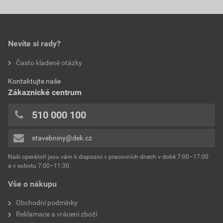
0,0
typ
držák hromosvodu
rozměry
115×197 mm
Nevíte si rady?
hodnotilo 0 uživatelů
Často kladené otázky
výrobce
Betonpres
0x
Kontaktujte naše
0x
Zákaznické centrum
0x
0x
510 000 100
0x
stavebniny@dek.cz
Přidávat hodnocení může pouze přihlášený uživatel.
Naši operátoři jsou vám k dispozici v pracovních dnech v době 7:00–17:00
a v sobotu 7:00–11:30.
Vše o nákupu
Obchodní podmínky
Reklamace a vrácení zboží