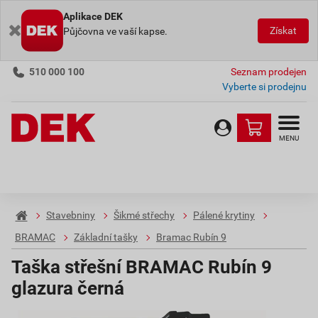
Aplikace DEK
Získat
Půjčovna ve vaší kapse.
510 000 100
Seznam prodejen
Vyberte si prodejnu
MENU
Stavebniny
Šikmé střechy
Pálené krytiny
BRAMAC
Základní tašky
Bramac Rubín 9
Taška střešní BRAMAC Rubín 9
glazura černá