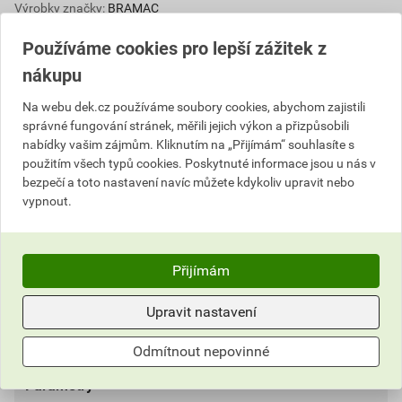
Výrobky značky:
BRAMAC
Používáme cookies pro lepší zážitek z
nákupu
Popis
Na webu dek.cz používáme soubory cookies, abychom zajistili
správné fungování stránek, měřili jejich výkon a přizpůsobili
Keramická krytina BRAMAC Rubín 9 je střešní taška,
nabídky vašim zájmům. Kliknutím na „Přijímám“ souhlasíte s
která má precizně propracovaný design a jemná vlna
použitím všech typů cookies. Poskytnuté informace jsou u nás v
dává střeše tradiční ráz. Je to krytina, která má
bezpečí a toto nastavení navíc můžete kdykoliv upravit nebo
všechny designové prvky Rubínu 13, je posuvná až o
vypnout.
30 mm a stejně jako Rubín 13 je určena pro velké
střechy. Na rozdíl od něj má však větší formát, ale
vzhledem k němu poměrně nízkou hmotnost.
Přijímám
Informace o ceně
Upravit nastavení
Dokumenty
2
Aktuální prodejní cena po slevě 16% z ceníkové ceny
Odmítnout nepovinné
76,44 Kč
92,49 Kč
Parametry
Dokumenty výrobce
bez DPH za ks
s DPH za ks