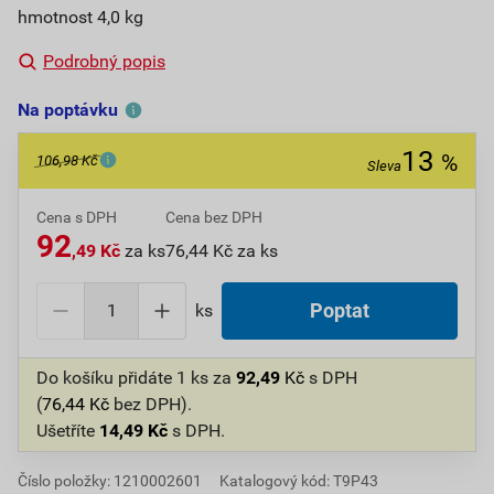
hmotnost 4,0 kg
Podrobný popis
Na poptávku
13
%
106,98 Kč
Sleva
Cena s DPH
Cena bez DPH
92
,49 Kč
za ks
76,44 Kč za ks
ks
Poptat
Do košíku přidáte
1 ks
za
92,49
Kč
s DPH
(
76,44
Kč
bez DPH).
Ušetříte
14,49
Kč
s DPH.
Číslo položky:
1210002601
Katalogový kód: T9P43