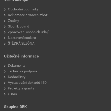
závěsná délka
437 mm
Obchodní podmínky
Reklamace a vrácení zboží
výška profilu
34 mm
Značky
Slovník pojmů
laťování
370–400 mm
Zpracování osobních údajů
Nastavení cookies
způsob pokládky
na střih
ŠTĚDRÁ SEZÓNA
minimální sklon
12° (nutná doplňková
Užitečné informace
opatření)
Dokumenty
bezpečný sklon
16°
Technická podpora
Dodací listy
reakce na oheň
E
Vystavování dokladů | EDI
Projekty a granty
počet ks na paletě
240 ks
O nás
výrobce
Bramac
Skupina DEK