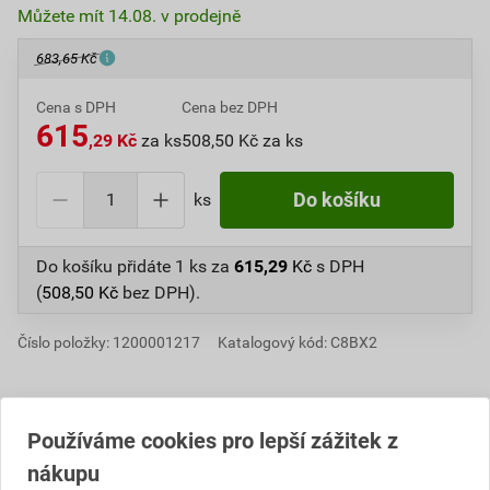
Můžete mít 14.08. v prodejně
683,65 Kč
Cena s DPH
Cena bez DPH
615
,29 Kč
za ks
508,50 Kč za ks
ks
Do košíku
Do košíku přidáte
1 ks
za
615,29
Kč
s DPH
(
508,50
Kč
bez DPH).
Číslo položky:
1200001217
Katalogový kód: C8BX2
Používáme cookies pro lepší zážitek z
Informace o ceně
nákupu