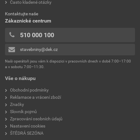
hodnotilo 0 uživatelů
Často kladené otázky
0x
Kontaktujte naše
0x
Zákaznické centrum
0x
0x
510 000 100
0x
stavebniny@dek.cz
Přidávat hodnocení může pouze přihlášený uživatel.
Naši operátoři jsou vám k dispozici v pracovních dnech v době 7:00–17:00
a v sobotu 7:00–11:30.
Vše o nákupu
Obchodní podmínky
Reklamace a vrácení zboží
Značky
Slovník pojmů
Zpracování osobních údajů
Nastavení cookies
ŠTĚDRÁ SEZÓNA