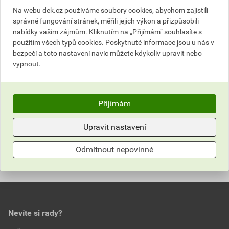
Aktuální prodejní cena po slevě 10% z ceníkové ceny
Na webu dek.cz používáme soubory cookies, abychom zajistili
508,50 Kč
615,29 Kč
správné fungování stránek, měřili jejich výkon a přizpůsobili
bez DPH za ks
s DPH za ks
nabídky vašim zájmům. Kliknutím na „Přijímám“ souhlasíte s
použitím všech typů cookies. Poskytnuté informace jsou u nás v
Nejnižší prodejní cena v době 30 dnů před
bezpečí a toto nastavení navíc můžete kdykoliv upravit nebo
vypnout.
poskytnutím slevy
508,50 Kč
615,29 Kč
bez DPH za ks
s DPH za ks
Přijímám
Parametry
Upravit nastavení
Hodnocení
výška
158–298 mm
Odmítnout nepovinné
nosnost
2000 kg
0,0
hmotnost
2,4 kg
Nevíte si rady?