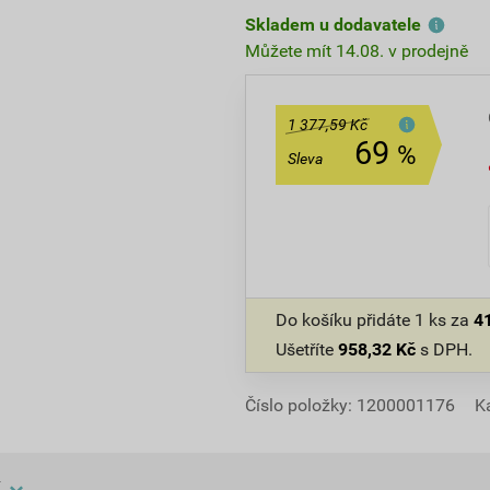
Skladem u dodavatele
Můžete mít 14.08. v prodejně
1 377,59 Kč
69
%
Sleva
Do košíku přidáte
1 ks
za
4
Ušetříte
958,32
Kč
s DPH.
Číslo položky:
1200001176
K