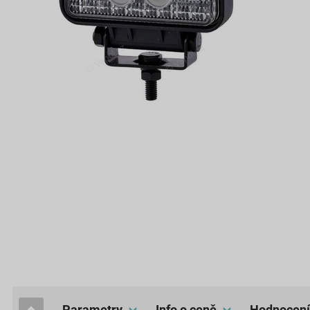
Parametry
Info o ceně
hodnocení