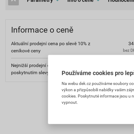
Informace o ceně
Aktuální prodejní cena po slevě 10% z
34
ceníkové ceny
bez D
Nejnižší prodejní cena v době 30 dnů před
1 13
Používáme cookies pro lep
poskytnutím slevy
bez D
Na webu dek.cz používáme soubory cooki
výkon a přizpůsobili nabídky vašim záj
cookies. Poskytnuté informace jsou u n
vypnout.