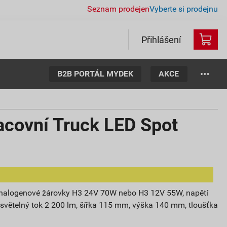
Seznam prodejen
Vyberte si prodejnu
Přihlášení
B2B PORTÁL MYDEK
AKCE
acovní Truck LED Spot
ro halogenové žárovky H3 24V 70W nebo H3 12V 55W, napětí
W, světelný tok 2 200 lm, šířka 115 mm, výška 140 mm, tloušťka