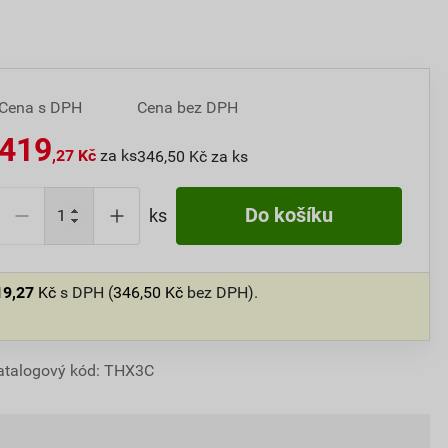
Cena s DPH
Cena bez DPH
419
,27 Kč
za ks
346,50 Kč za ks
Do košíku
ks
19,27
Kč
s DPH (
346,50
Kč
bez DPH).
atalogový kód: THX3C