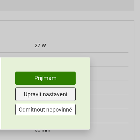
27 W
9–32 V
IP 67
Přijímám
2200 lm
Upravit nastavení
115 mm
Odmítnout nepovinné
140 mm
65 mm