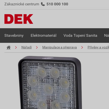
Zákaznické centrum
510 000 100
Stavebniny
Elektromateriál
Voda Topení Sanita
Ná
Nářadí
Manipulace a přeprava
Přívěsy a vozí