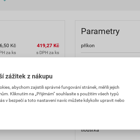
Parametry
6,50 Kč
419,27 Kč
příkon
PH za ks
s DPH za ks
napětí
8,50 Kč
1 377,59 Kč
krytí
ší zážitek z nákupu
PH za ks
s DPH za ks
es, abychom zajistili správné fungování stránek, měřili jejich
světelný tok
mům. Kliknutím na „Přijímám“ souhlasíte s použitím všech typů
ás v bezpečí a toto nastavení navíc můžete kdykoliv upravit nebo
šířka
výška
tloušťka