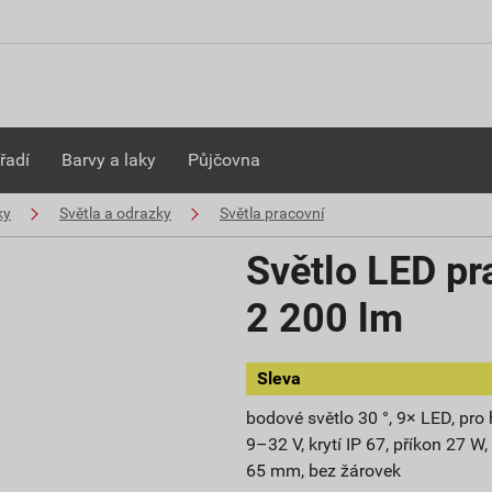
řadí
Barvy a laky
Půjčovna
ky
Světla a odrazky
Světla pracovní
Světlo LED pr
2 200 lm
Sleva
bodové světlo 30 °, 9× LED, p
9–32 V, krytí IP 67, příkon 27 
65 mm, bez žárovek