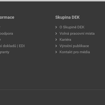
formace
Skupina DEK
y
O Skupině DEK
 podpora
Volná pracovní místa
y
Kariéra
í dokladů | EDI
Výroční publikace
granty
Kontakt pro média