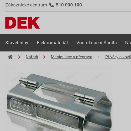
Zákaznické centrum
510 000 100
Stavebniny
Elektromateriál
Voda Topení Sanita
Ná
Nářadí
Manipulace a přeprava
Přívěsy a vozí