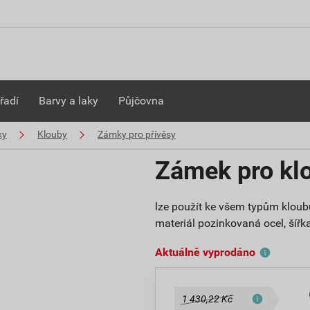
řadí
Barvy a laky
Půjčovna
ky
Klouby
Zámky pro přívěsy
Zámek pro kl
lze použít ke všem typům kloubů
materiál pozinkovaná ocel, ší
Aktuálně vyprodáno
1 430,22 Kč