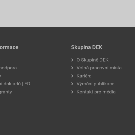
formace
Skupina DEK
y
O Skupině DEK
 podpora
Volná pracovní místa
y
Kariéra
í dokladů | EDI
Výroční publikace
granty
Kontakt pro média