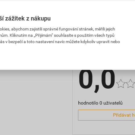
výška
PH za ks
s DPH za ks
délka
ší zážitek z nákupu
es, abychom zajistili správné fungování stránek, měřili jejich
mům. Kliknutím na „Přijímám“ souhlasíte s použitím všech typů
ás v bezpečí a toto nastavení navíc můžete kdykoliv upravit nebo
Hodnocení
0,0
hodnotilo 0 uživatelů
Přidávat 