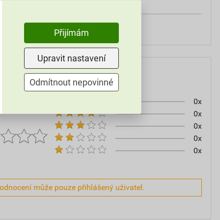
90 mm
200 mm
Přijímám
Upravit nastavení
Odmítnout nepovinné
0x
0x
0x
0x
0x
hodnocení může pouze přihlášený uživatel.