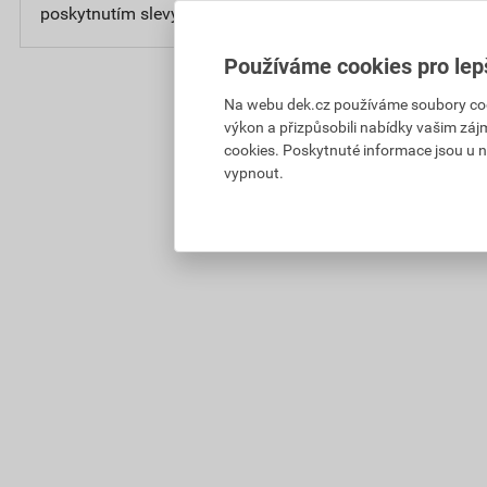
poskytnutím slevy
bez D
Používáme cookies pro lep
Na webu dek.cz používáme soubory cooki
výkon a přizpůsobili nabídky vašim záj
cookies. Poskytnuté informace jsou u n
vypnout.