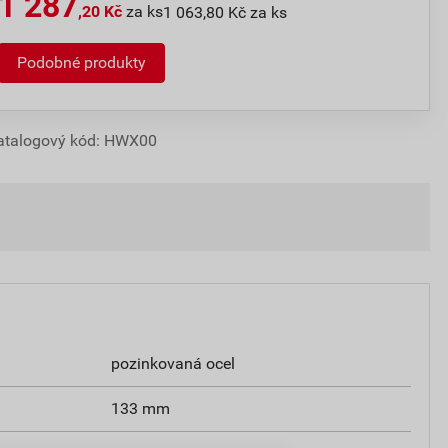
1 287
,20 Kč
za ks
1 063,80 Kč za ks
Podobné produkty
atalogový kód: HWX00
pozinkovaná ocel
133 mm