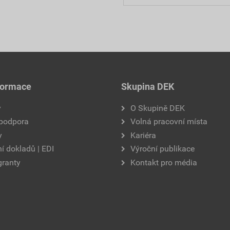
formace
Skupina DEK
y
O Skupině DEK
 podpora
Volná pracovní místa
y
Kariéra
í dokladů | EDI
Výroční publikace
granty
Kontakt pro média