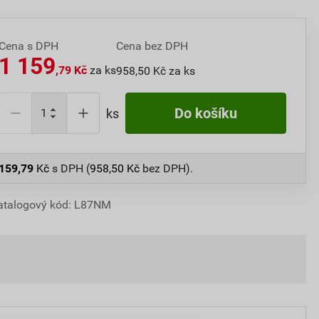
Cena s DPH
Cena bez DPH
1 159
,79 Kč
za ks
958,50 Kč za ks
Do košíku
ks
 159,79
Kč
s DPH (
958,50
Kč
bez DPH).
atalogový kód: L87NM