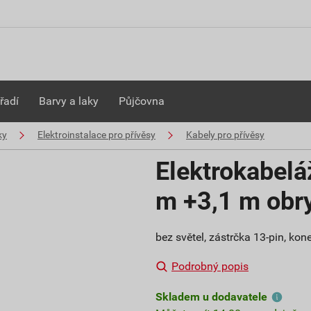
řadí
Barvy a laky
Půjčovna
ky
Elektroinstalace pro přívěsy
Kabely pro přívěsy
Elektrokabelá
m +3,1 m obr
bez světel, zástrčka 13-pin, kon
Podrobný popis
Skladem u dodavatele