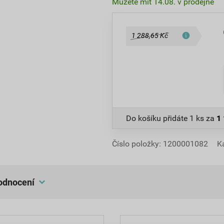
Můžete mít 14.08. v prodejně
1 288,65 Kč
Do košíku přidáte
1 ks
za
1
Číslo položky:
1200001082
K
hodnocení