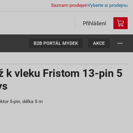
Seznam prodejen
Vyberte si prodejnu
Přihlášení
B2B PORTÁL MYDEK
AKCE
ž k vleku Fristom 13-pin 5
ys
ektor 5-pin, délka 5 m