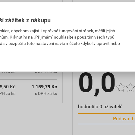
Parametry
délka
ší zážitek z nákupu
es, abychom zajistili správné fungování stránek, měřili jejich
mům. Kliknutím na „Přijímám“ souhlasíte s použitím všech typů
ás v bezpečí a toto nastavení navíc můžete kdykoliv upravit nebo
Hodnocení
8,50 Kč
1 159,79 Kč
0,0
PH za ks
s DPH za ks
8,50 Kč
1 159,79 Kč
PH za ks
s DPH za ks
hodnotilo 0 uživatelů
Přidávat 