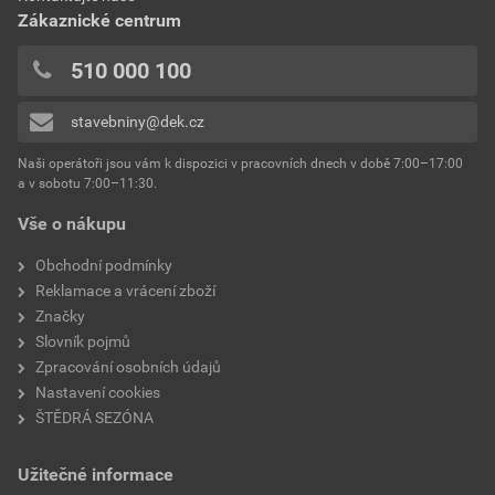
0x
Zákaznické centrum
0x
0x
510 000 100
0x
stavebniny@dek.cz
Přidávat hodnocení může pouze přihlášený uživatel.
Naši operátoři jsou vám k dispozici v pracovních dnech v době 7:00–17:00
a v sobotu 7:00–11:30.
Vše o nákupu
Obchodní podmínky
Reklamace a vrácení zboží
Značky
Slovník pojmů
Zpracování osobních údajů
Nastavení cookies
ŠTĚDRÁ SEZÓNA
Užitečné informace