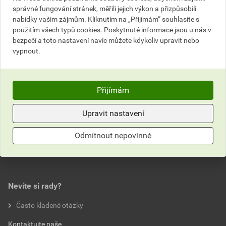
bez DPH za ks
s DPH za ks
správné fungování stránek, měřili jejich výkon a přizpůsobili
nabídky vašim zájmům. Kliknutím na „Přijímám“ souhlasíte s
Nejnižší prodejní cena v době 30 dnů před
použitím všech typů cookies. Poskytnuté informace jsou u nás v
poskytnutím slevy
bezpečí a toto nastavení navíc můžete kdykoliv upravit nebo
vypnout.
2 428,20 Kč
2 938,12 Kč
bez DPH za ks
s DPH za ks
Přijímám
Parametry
Upravit nastavení
Hodnocení
průměr
200 mm
Odmítnout nepovinné
šířka
50 mm
0,0
Nevíte si rady?
hodnotilo 0 uživatelů
Často kladené otázky
0x
Kontaktujte naše