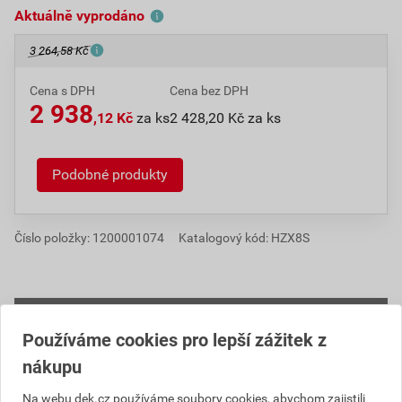
Aktuálně vyprodáno
3 264,58 Kč
Cena s DPH
Cena bez DPH
2 938
,12 Kč
za ks
2 428,20 Kč za ks
Podobné produkty
Číslo položky:
1200001074
Katalogový kód: HZX8S
Informace o ceně
Používáme cookies pro lepší zážitek z
Aktuální prodejní cena po slevě 10% z ceníkové ceny
nákupu
2 428,20 Kč
2 938,12 Kč
Na webu dek.cz používáme soubory cookies, abychom zajistili