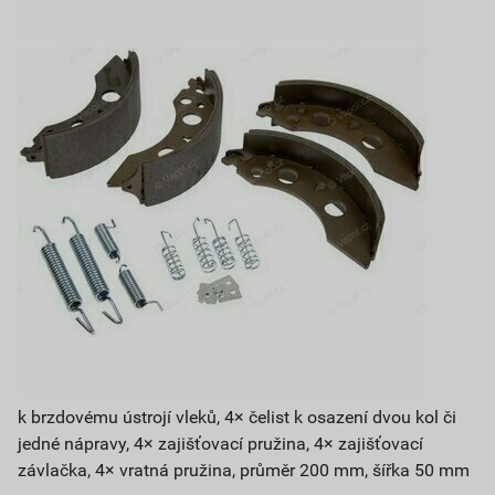
k brzdovému ústrojí vleků, 4× čelist k osazení dvou kol či
jedné nápravy, 4× zajišťovací pružina, 4× zajišťovací
závlačka, 4× vratná pružina, průměr 200 mm, šířka 50 mm