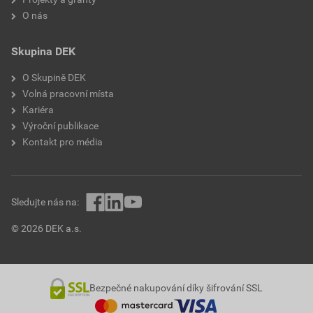
O nás
Skupina DEK
O Skupině DEK
Volná pracovní místa
Kariéra
Výroční publikace
Kontakt pro média
Sledujte nás na:
© 2026 DEK a.s.
Bezpečné nakupování díky šifrování SSL