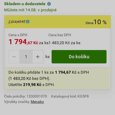
Skladem u dodavatele
Můžete mít 14.08. v prodejně
10
%
2 014,65 Kč
Sleva
Cena s DPH
Cena bez DPH
1 794
,67 Kč
za ks
1 483,20 Kč za ks
ks
Do košíku
Do košíku přidáte
1 ks
za
1 794,67
Kč
s DPH
(
1 483,20
Kč
bez DPH).
Ušetříte
219,98
Kč
s DPH.
Číslo položky:
1200001070
Katalogový kód: KG5P8
Výrobky značky:
Menabo