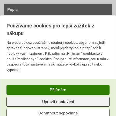
Popis
Používáme cookies pro lepší zážitek z
Menabo Professional je důmyslný systém
střešních nosičů určených pro dodávkové vozy.
nákupu
Tento systém byl vyvinut za pomocí řemeslníků
Na webu dek.cz používáme soubory cookies, abychom zajistili
tak aby splňoval i ty nejnáročnější požadavky
správné fungování stránek, měřili jejich výkon a přizpůsobili
zákazníků.
nabídky vašim zájmům. Kliknutím na „Přijímám“ souhlasíte s
Mezi hlavní přednosti systému patří vysoká
použitím všech typů cookies. Poskytnuté informace jsou u nás v
odolnost a zatížitelnost až 200 kg.
bezpečí a toto nastavení navíc můžete kdykoliv upravit nebo
Montážní kit je potřebný pro dokonalé
vypnout.
přizpůsobení střešního nosiče na konkrétní auto.
K určení potřebných komponentů pro Vaše
vozidlo použijte aplikační tabulky viz záložka
Přijímám
dokumenty.
Upravit nastavení
Informace o ceně
Odmítnout nepovinné