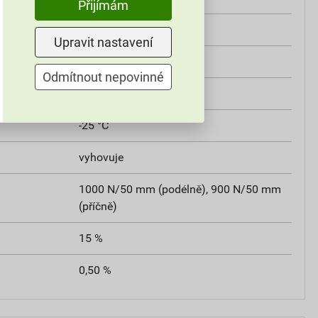
Přijímám
ano
Upravit nastavení
třída E
Odmítnout nepovinné
u
Broof (t3)
-25 °C
vyhovuje
1000 N/50 mm (podélně), 900 N/50 mm
(příčně)
15 %
0,50 %