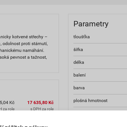
Parametry
anicky kotvené střechy –
tloušťka
 odolnost proti stárnutí,
šířka
echanickému namáhání.
vysoká pevnost a tažnost,
délka
balení
barva
plošná hmotnost
5,04 Kč
17 635,80 Kč
 za role
s DPH za role
výztužná vložka
5,04 Kč
17 635,80 Kč
způsob stabilizace