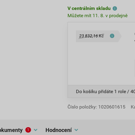
V centrálním skladu
Můžete mít 11. 8. v prodejně
23 832,16 Kč
Do košíku přidáte
1 role / 4
Číslo položky:
1020601615
K
dokumenty
hodnocení
1