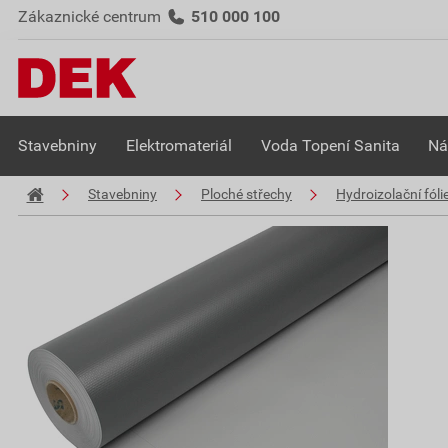
Zákaznické centrum
510 000 100
Stavebniny
Elektromateriál
Voda Topení Sanita
Ná
Stavebniny
Ploché střechy
Hydroizolační fóli