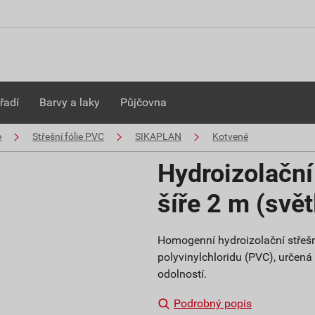
řadí
Barvy a laky
Půjčovna
e
Střešní fólie PVC
SIKAPLAN
Kotvené
Hydroizolačn
šíře 2 m (svět
Homogenní hydroizolační střešn
polyvinylchloridu (PVC), určen
odolností.
Podrobný popis