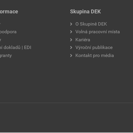
formace
Skupina DEK
y
O Skupině DEK
 podpora
Volná pracovní místa
y
Kariéra
í dokladů | EDI
Výroční publikace
granty
Kontakt pro média