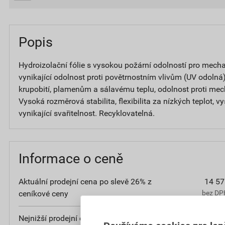
Popis
Hydroizolační fólie s vysokou požární odolností pro mech
vynikající odolnost proti povětrnostním vlivům (UV odolná),
krupobití, plamenům a sálavému teplu, odolnost proti m
Vysoká rozměrová stabilita, flexibilita za nízkých teplot, 
vynikající svařitelnost. Recyklovatelná.
Informace o ceně
Aktuální prodejní cena po slevě 26% z
14 57
ceníkové ceny
bez DPH
Nejnižší prodejní cena v době 30 dnů před
14 57