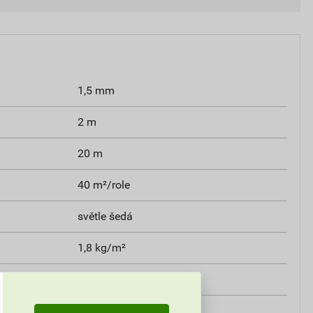
1,5 mm
2 m
20 m
40 m²/role
světle šedá
1,8 kg/m²
polyester
kotvení