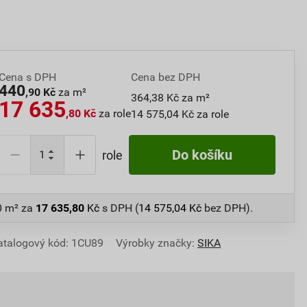
Cena s DPH
Cena bez DPH
440
,90 Kč
za m²
364,38 Kč za m²
17 635
,80 Kč
za role
14 575,04 Kč za role
Do košíku
role
0 m²
za
17 635,80
Kč
s DPH (
14 575,04
Kč
bez DPH).
atalogový kód: 1CU89
Výrobky značky:
SIKA