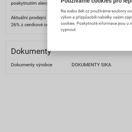
Používáme cookies pro lep
poskytnutím slevy
bez DPH
Na webu dek.cz používáme soubory cooki
výkon a přizpůsobili nabídky vašim záj
Aktuální prodejní porovnávací cena po slevě
36
cookies. Poskytnuté informace jsou u n
26% z ceníkové ceny
bez D
vypnout.
Dokumenty
Dokumenty výrobce
DOKUMENTY SIKA