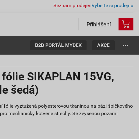
Seznam prodejen
Vyberte si prodejnu
Přihlášení
B2B PORTÁL MYDEK
AKCE
í fólie SIKAPLAN 15VG,
le šedá)
í fólie vyztužená polyesterovou tkaninou na bázi špičkového
á pro mechanicky kotvené střechy. Se zvýšenou požární