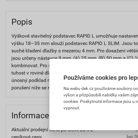
Popis
Výškově stavitelný podstavec RAPID L umožňuje nastave
výšku 18–35 mm slouží podstavec RAPID L SLIM. Jsou to
suché kladení dlažby s mezerou 4 mm. Pro dosažení větš
jsou určeny nástavce 9 mm, (A) 25 mm, (B) 50 mm a (C) 
kombinovat. Pro správnou funkci podstavce je nutné, aby 
tuhost v rovině dlažby a dostatečná pevnost podkladních 
Používáme cookies pro lep
únosný podklad může způsobit vtlačování základny do po
porušení níže se nacházejících vrstev.
Na webu dek.cz používáme soubory cooki
výkon a přizpůsobili nabídky vašim záj
cookies. Poskytnuté informace jsou u n
vypnout.
Informace o ceně
Aktuální prodejní cena po slevě 20% z
9
ceníkové ceny
bez D