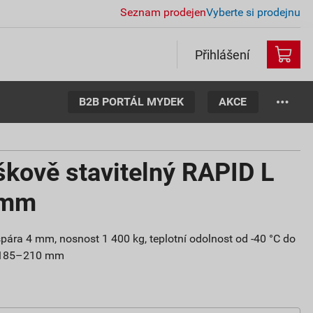
Seznam prodejen
Vyberte si prodejnu
Přihlášení
B2B PORTÁL MYDEK
AKCE
kově stavitelný RAPID L
 mm
 spára 4 mm, nosnost 1 400 kg, teplotní odolnost od -40 °C do
a 185–210 mm