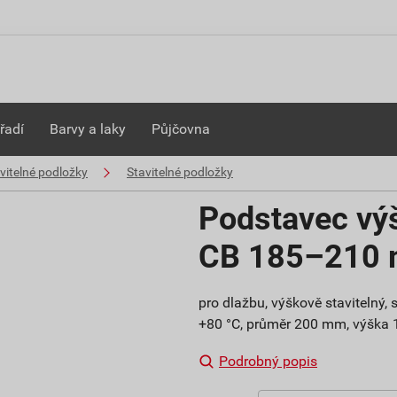
řadí
Barvy a laky
Půjčovna
avitelné podložky
Stavitelné podložky
Podstavec výš
CB 185–210
pro dlažbu, výškově stavitelný,
+80 °C, průměr 200 mm, výšk
Podrobný popis