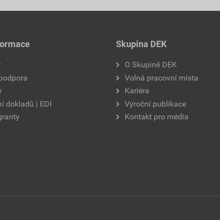
formace
Skupina DEK
y
O Skupině DEK
 podpora
Volná pracovní místa
y
Kariéra
í dokladů | EDI
Výroční publikace
granty
Kontakt pro média