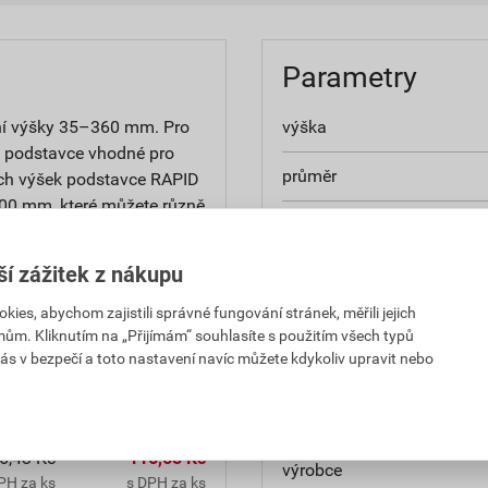
Parametry
ní výšky 35–360 mm. Pro
výška
 podstavce vhodné pro
průměr
ích výšek podstavce RAPID
100 mm, které můžete různě
nosnost
byla zajištěna prostorová
vrstev. Nedostatečně
ší zážitek z nákupu
teplotní odolnost
dkladu a deformaci nebo
es, abychom zajistili správné fungování stránek, měřili jejich
materiál
mům. Kliknutím na „Přijímám“ souhlasíte s použitím všech typů
ás v bezpečí a toto nastavení navíc můžete kdykoliv upravit nebo
barva
značka
6,43 Kč
116,68 Kč
výrobce
PH za ks
s DPH za ks