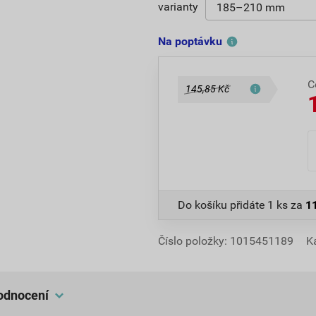
varianty
Na poptávku
C
145,85 Kč
Do košíku přidáte
1 ks
za
1
Číslo položky:
1015451189
K
hodnocení