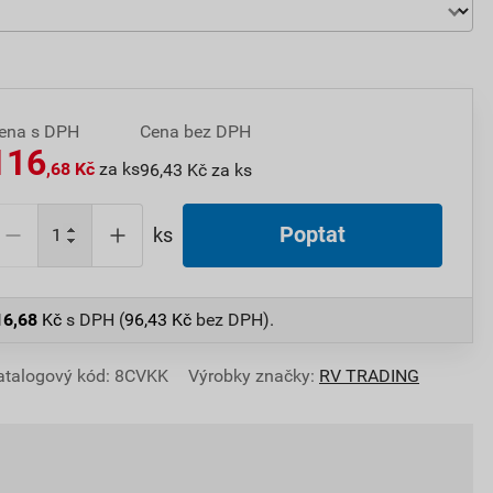
ena s DPH
Cena bez DPH
116
,68 Kč
za ks
96,43 Kč za ks
Poptat
ks
16,68
Kč
s DPH (
96,43
Kč
bez DPH).
atalogový kód: 8CVKK
Výrobky značky:
RV TRADING