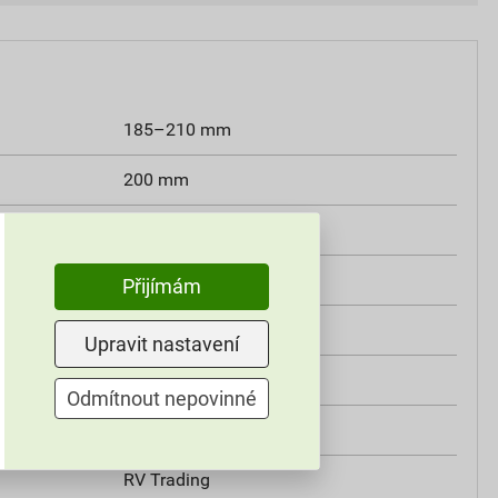
185–210 mm
200 mm
1400 kg
od -40 °C do +80 °C
Přijímám
polypropylen
Upravit nastavení
černý
Odmítnout nepovinné
RAPID L
RV Trading