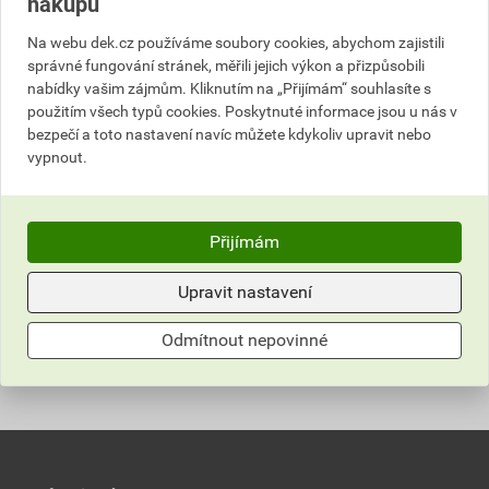
nákupu
Na webu dek.cz používáme soubory cookies, abychom zajistili
Upozornění
správné fungování stránek, měřili jejich výkon a přizpůsobili
nabídky vašim zájmům. Kliknutím na „Přijímám“ souhlasíte s
použitím všech typů cookies. Poskytnuté informace jsou u nás v
Upozorňujeme, že tento výrobek je možné prodat
bezpečí a toto nastavení navíc můžete kdykoliv upravit nebo
pouze zákazníkům s platným IČ.
vypnout.
Informace o ceně
Přijímám
Dokumenty
3
Aktuální prodejní cena po slevě 15% z ceníkové ceny
1 324,56 Kč
1 602,72 Kč
Upravit nastavení
Parametry
Bezpečnostní listy
bez DPH za ks
s DPH za ks
Odmítnout nepovinné
Hodnocení
ALKORPLUS TOUCH Zálivka bazénová
balení
0,9 kg
Nejnižší prodejní cena v době 30 dnů před
poskytnutím slevy
Stáhnout
PDF
barva
relax
Velikost
0,43 MB
0,0
1 324,56 Kč
1 602,72 Kč
spotřeba
1000 g zálivky na 100 bm
bez DPH za ks
s DPH za ks
spoje fólie
Montážní návody