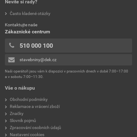
Nevíte si rady?
Aktuální prodejní porovnávací cena po slevě 15% z
ALKORPLAN - BAZÉNOVÉ FOLIE
značka
ALKORPLUS
ceníkové ceny
hodnotilo 0 uživatelů
Často kladené otázky
1 471,74 Kč
1 780,81 Kč
0x
výrobce
Renolit
Stáhnout
PDF
Kontaktujte naše
bez DPH za kg
s DPH za kg
0x
Velikost
6,05 MB
Zákaznické centrum
0x
0x
510 000 100
Technické listy výrobků
0x
ALKORPLAN/ALKORPLUS příslušenství
stavebniny@dek.cz
Přidávat hodnocení může pouze přihlášený uživatel.
Stáhnout
PDF
Velikost
0,30 MB
Naši operátoři jsou vám k dispozici v pracovních dnech v době 7:00–17:00
a v sobotu 7:00–11:30.
Vše o nákupu
Obchodní podmínky
Reklamace a vrácení zboží
Značky
Slovník pojmů
Zpracování osobních údajů
Nastavení cookies