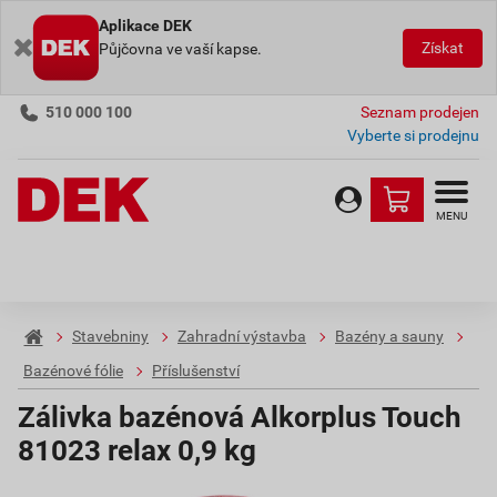
Aplikace DEK
Získat
Půjčovna ve vaší kapse.
510 000 100
Seznam prodejen
Vyberte si prodejnu
MENU
Stavebniny
Zahradní výstavba
Bazény a sauny
Bazénové fólie
Příslušenství
Zálivka bazénová Alkorplus Touch
81023 relax 0,9 kg