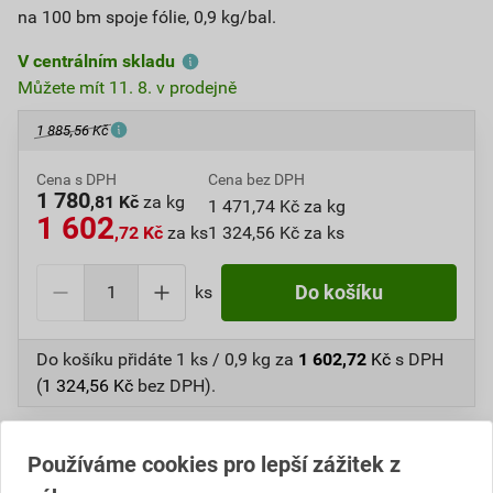
na 100 bm spoje fólie, 0,9 kg/bal.
V centrálním skladu
Můžete mít 11. 8. v prodejně
1 885,56 Kč
Cena s DPH
Cena bez DPH
1 780
,81 Kč
za kg
1 471,74 Kč za kg
1 602
,72 Kč
za ks
1 324,56 Kč za ks
ks
Do košíku
Do košíku přidáte
1 ks / 0,9 kg
za
1 602,72
Kč
s DPH
(
1 324,56
Kč
bez DPH).
Číslo položky:
1015401118
Katalogový kód: J8RCX
Výrobky značky:
RENOLIT
Používáme cookies pro lepší zážitek z