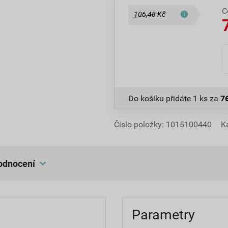
C
106,48 Kč
Do košíku přidáte
1 ks
za
7
Číslo položky:
1015100440
K
hodnocení
Parametry