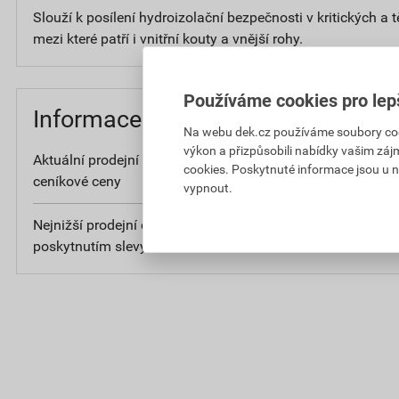
Slouží k posílení hydroizolační bezpečnosti v kritických a 
mezi které patří i vnitřní kouty a vnější rohy.
Používáme cookies pro lep
Informace o ceně
Na webu dek.cz používáme soubory cooki
výkon a přizpůsobili nabídky vašim záj
Aktuální prodejní cena po slevě 28% z
6
cookies. Poskytnuté informace jsou u n
ceníkové ceny
bez D
vypnout.
Nejnižší prodejní cena v době 30 dnů před
6
poskytnutím slevy
bez D