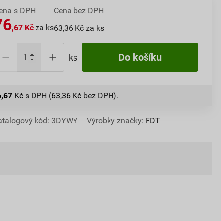
ena s DPH
Cena bez DPH
76
,67 Kč
za ks
63,36 Kč za ks
Do košíku
ks
6,67
Kč
s DPH (
63,36
Kč
bez DPH).
atalogový kód: 3DYWY
Výrobky značky:
FDT