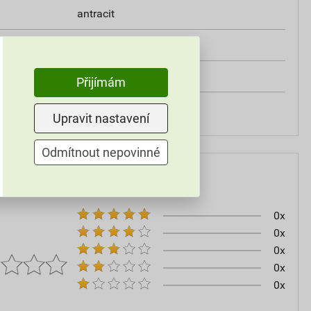
antracit
25 ks
kužel
Přijímám
Rhenofol
Upravit nastavení
Odmítnout nepovinné
0x
0x
0x
0x
0x