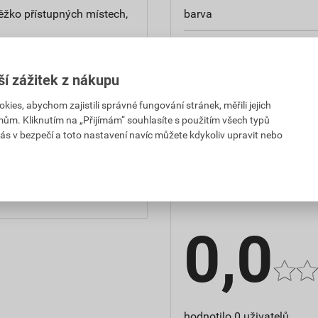
těžko přístupných místech,
barva
balení
typ
ší zážitek z nákupu
es, abychom zajistili správné fungování stránek, měřili jejich
výrobce
mům. Kliknutím na „Přijímám“ souhlasíte s použitím všech typů
3,36 Kč
76,67 Kč
ás v bezpečí a toto nastavení navíc můžete kdykoliv upravit nebo
PH za ks
s DPH za ks
Hodnocení
3,36 Kč
76,67 Kč
PH za ks
s DPH za ks
0,0
hodnotilo 0 uživatelů