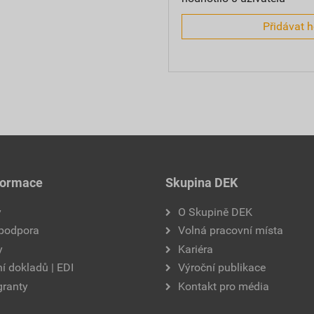
Přidávat 
formace
Skupina DEK
y
O Skupině DEK
 podpora
Volná pracovní místa
y
Kariéra
í dokladů | EDI
Výroční publikace
granty
Kontakt pro média