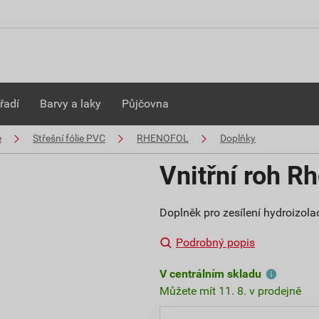
řadí
Barvy a laky
Půjčovna
e
Střešní fólie PVC
RHENOFOL
Doplňky
Vnitřní roh Rh
Doplněk pro zesílení hydroizolac
Podrobný popis
V centrálním skladu
Můžete mít 11. 8. v prodejně