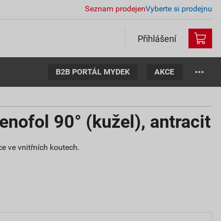
Seznam prodejen
Vyberte si prodejnu
Přihlášení
B2B PORTÁL MYDEK
AKCE
enofol 90° (kužel), antracit
e ve vnitřních koutech.